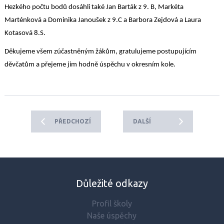
Hezk
ého
poč
tu bodů dosáhli také
Jan Barták z 9. B, Markéta
Marténková
a Dominika Janoušek z 9.C a
Barbora
Zejdo
vá a Laura
Kotasová
8.S
.
Děkujeme všem zúčastněným žákům
,
gratulujeme postupujícím
děvčatům a přejeme jim hodně úspěchu v okresním kole.
PŘEDCHOZÍ
DALŠÍ
Důležité odkazy
Profil školy
Naše úspěchy