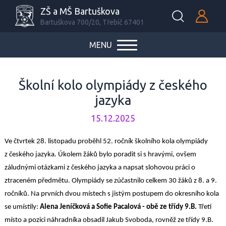
ZŠ a MŠ Bartuškova
Bartuškova 700/20, Třebíč 67401
MENU
Školní kolo olympiády z českého
jazyka
15.12.2025
Ve čtvrtek 28. listopadu
proběhl
52. ročník
školní
ho
kol
a
olympiády
z českého jazyka
.
Úkolem žáků bylo poradit si s
hravými
, ovšem
záludnými otázkami z českého jazyka
a napsat slohovou práci
o
ztraceném předmětu
. Olympiády se zúčastnilo celkem 30 žáků z 8. a 9.
ročníků. Na prvních dvou místech s jistým postupem do okresního kola
se
umístily
:
Alena
Jeníčková
a Sofie
Pacalová
- obě
ze třídy
9.
B
.
Třetí
místo
a pozici náhradníka obsadil
Jakub Svoboda, rovněž ze třídy 9.B.