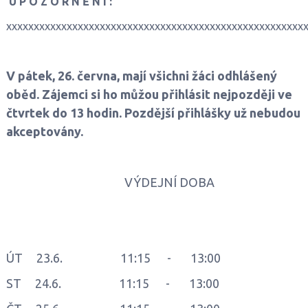
U P O Z O R N Ě N Í :
xxxxxxxxxxxxxxxxxxxxxxxxxxxxxxxxxxxxxxxxxxxxxxxxxxxxxx
V pátek, 26. června, mají všichni žáci odhlášený
oběd. Zájemci si ho můžou přihlásit nejpozději ve
čtvrtek do 13 hodin. Pozdější přihlášky už nebudou
akceptovány.
VÝDEJNÍ DOBA
ÚT 23.6. 11:15 - 13:00
ST 24.6. 11:15 - 13:00