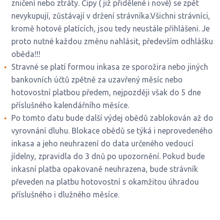
zničení nebo ztráty. Čipy ( již přidělené i nové) se zpět
nevykupují, zůstávají v držení strávníka.Všichni strávníci,
kromě hotově platících, jsou tedy neustále přihlášeni. Je
proto nutné každou změnu nahlásit, především odhlášku
oběda!!!
Stravné se platí formou inkasa ze sporožira nebo jiných
bankovních účtů zpětně za uzavřený měsíc nebo
hotovostní platbou předem, nejpozději však do 5 dne
příslušného kalendářního měsíce.
Po tomto datu bude další výdej obědů zablokován až do
vyrovnání dluhu. Blokace obědů se týká i neprovedeného
inkasa a jeho neuhrazení do data určeného vedoucí
jídelny, zpravidla do 3 dnů po upozornění. Pokud bude
inkasní platba opakovaně neuhrazena, bude strávník
převeden na platbu hotovostní s okamžitou úhradou
příslušného i dlužného měsíce.