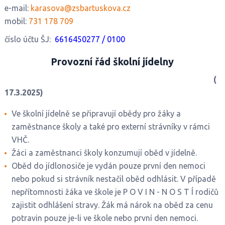
e-mail:
karasova@zsbartuskova.cz
mobil:
731 178 709
číslo účtu ŠJ:
6616450277 / 0100
Provozní řád školní jídelny
(
17.3.2025)
Ve školní jídelně se připravují obědy pro žáky a
zaměstnance školy a také pro externí strávníky v rámci
VHČ.
Žáci a zaměstnanci školy konzumují oběd v jídelně.
Oběd do jídlonosiče je vydán pouze první den nemoci
nebo pokud si strávník nestačil oběd odhlásit. V případě
nepřítomnosti žáka ve škole je P O V I N - N O S T Í rodičů
zajistit odhlášení stravy. Žák má nárok na oběd za cenu
potravin pouze je-li ve škole nebo první den nemoci.