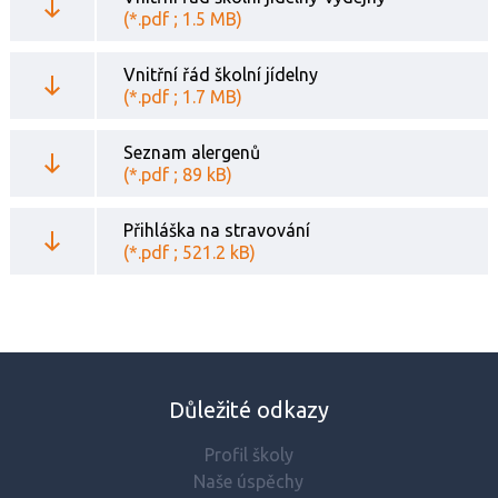
(*.pdf ; 1.5 MB)
Vnitřní řád školní jídelny
(*.pdf ; 1.7 MB)
Seznam alergenů
(*.pdf ; 89 kB)
Přihláška na stravování
(*.pdf ; 521.2 kB)
Důležité odkazy
Profil školy
Naše úspěchy