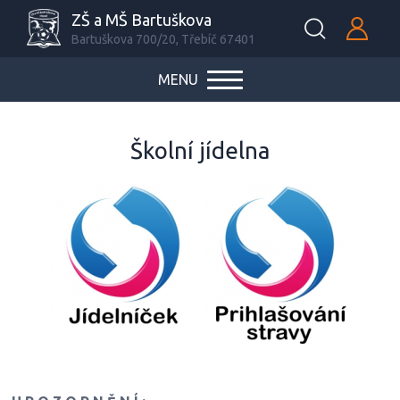
ZŠ a MŠ Bartuškova
Bartuškova 700/20, Třebíč 67401
MENU
Školní jídelna