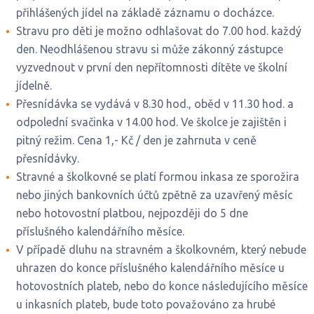
přihlášených jídel na základě záznamu o docházce.
Stravu pro děti je možno odhlašovat do 7.00 hod. každý
den. Neodhlášenou stravu si může zákonný zástupce
vyzvednout v první den nepřítomnosti dítěte ve školní
jídelně.
Přesnídávka se vydává v 8.30 hod., oběd v 11.30 hod. a
odpolední svačinka v 14.00 hod. Ve školce je zajištěn i
pitný režim. Cena 1,- Kč / den je zahrnuta v ceně
přesnídávky.
Stravné a školkovné se platí formou inkasa ze sporožira
nebo jiných bankovních účtů zpětně za uzavřený měsíc
nebo hotovostní platbou, nejpozději do 5 dne
příslušného kalendářního měsíce.
V případě dluhu na stravném a školkovném, který nebude
uhrazen do konce příslušného kalendářního měsíce u
hotovostních plateb, nebo do konce následujícího měsíce
u inkasních plateb, bude toto považováno za hrubé