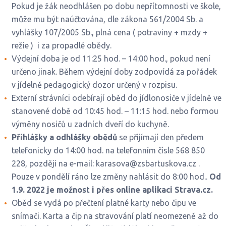
Pokud je žák neodhlášen po dobu nepřítomnosti ve škole,
může mu být naúčtována, dle zákona 561/2004 Sb. a
vyhlášky 107/2005 Sb., plná cena ( potraviny + mzdy +
režie ) i za propadlé obědy.
Výdejní doba je od 11:25 hod. – 14:00 hod., pokud není
určeno jinak. Během výdejní doby zodpovídá za pořádek
v jídelně pedagogický dozor určený v rozpisu.
Externí strávníci odebírají oběd do jídlonosiče v jídelně ve
stanovené době od 10:45 hod. – 11:15 hod. nebo formou
výměny nosičů u zadních dveří do kuchyně.
Přihlášky a odhlášky obědů
se přijímají den předem
telefonicky do 14:00 hod. na telefonním čísle 568 850
228, později na e-mail: karasova@zsbartuskova.cz .
Pouze v pondělí ráno lze změny nahlásit do 8:00 hod..
Od
1.9. 2022 je možnost i přes online aplikaci Strava.cz.
Oběd se vydá po přečtení platné karty nebo čipu ve
snímači. Karta a čip na stravování platí neomezeně až do