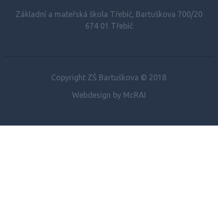
Základní a mateřská škola Třebíč, Bartuškova 700/20
674 01 Třebíč
Copyright ZŠ Bartuškova © 2018
Webdesign by McRAI