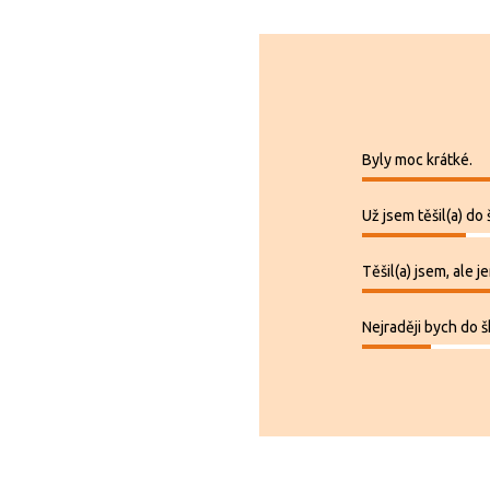
B 10
B 70
B 16
B 03
Byly moc krátké.
Už jsem těšil(a) do 
Těšil(a) jsem, ale 
Nejraději bych do š