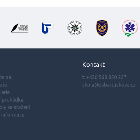
Kontakt
ídelna
t:
+420 568 850 227
rie
skola@zsbartuskova.cz
lerie
í prohlídka
oly ke stažení
í informace