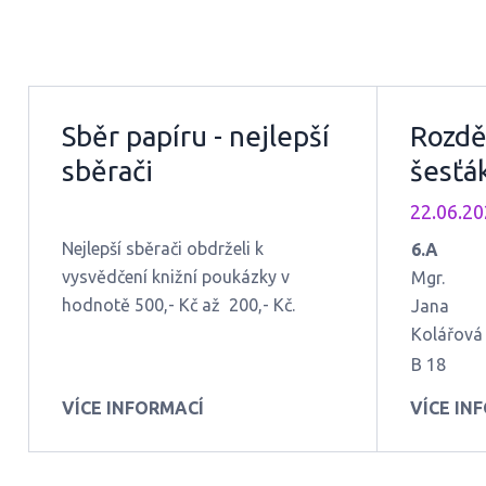
Sběr papíru - nejlepší
Rozdě
sběrači
šesťák
22.06.2
Nejlepší sběrači obdrželi k
6.A
vysvědčení knižní poukázky v
Mgr.
hodnotě 500,- Kč až 200,- Kč.
Jana
Kolářová
B 18
B 14
VÍCE INFORMACÍ
VÍCE IN
B 71
B 72
B 15