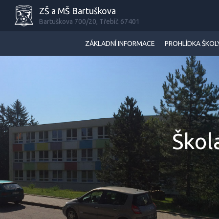
ZŠ a MŠ Bartuškova
Bartuškova 700/20, Třebíč 67401
ZÁKLADNÍ INFORMACE
PROHLÍDKA ŠKOL
Škol