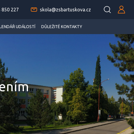
 850 227
skola@zsbartuskova.cz
LENDÁŘ UDÁLOSTÍ
DŮLEŽITÉ KONTAKTY
řením