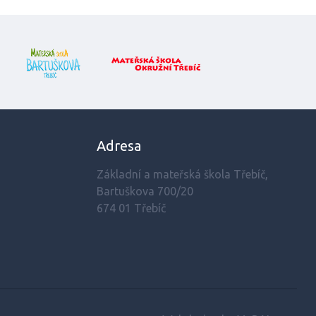
Adresa
Základní a mateřská škola Třebíč,
Bartuškova 700/20
674 01 Třebíč