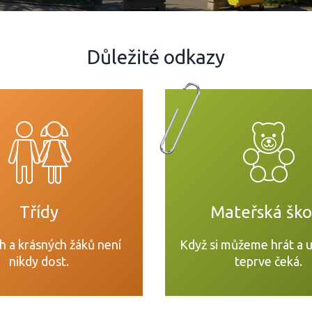
Důležité odkazy
Třídy
Mateřská ško
h a krásných žáků není
Když si můžeme hrát a u
nikdy dost.
teprve čeká.