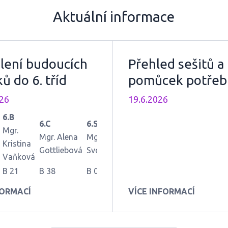
Aktuální informace
lení budoucích
Přehled sešitů a
ů do 6. tříd
pomůcek potřeb
pro výuku na ško
026
19.6.2026
rok 2026/2027
6.B
6.C
6.S
Mgr.
Mgr. Alena
Mgr. Zdena
Kristina
Gottliebová
Svobodová
Vaňková
B 21
B 38
B 08
B 22
B 39
B 56
FORMACÍ
VÍCE INFORMACÍ
B 23
B 40
B 57
B 24
B 41
B 04
B 02
B 42
B 58