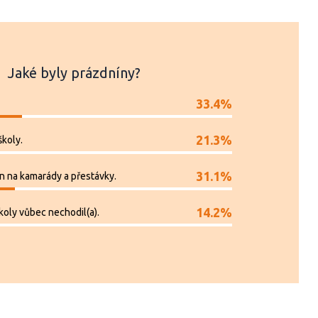
Jaké byly prázdníny?
33.4%
21.3%
školy.
31.1%
jen na kamarády a přestávky.
14.2%
koly vůbec nechodil(a).