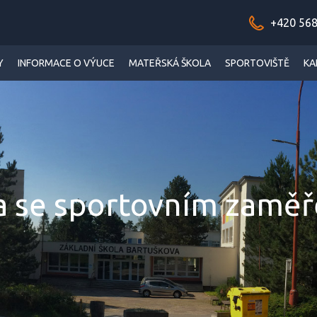
+420 568
Y
INFORMACE O VÝUCE
MATEŘSKÁ ŠKOLA
SPORTOVIŠTĚ
KA
a se sportovním zamě