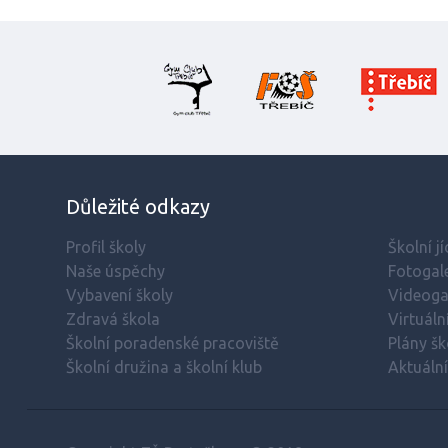
Důležité odkazy
Profil školy
Školní j
Naše úspěchy
Fotogale
Vybavení školy
Videoga
Zdravá škola
Virtuáln
Školní poradenské pracoviště
Plány šk
Školní družina a školní klub
Aktuáln