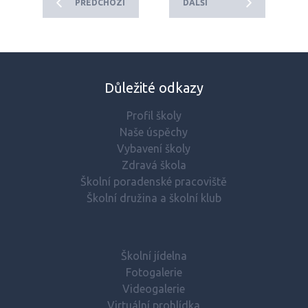
PŘEDCHOZÍ
DALŠÍ
Důležité odkazy
Profil školy
Naše úspěchy
Vybavení školy
Zdravá škola
Školní poradenské pracoviště
Školní družina a školní klub
Školní jídelna
Fotogalerie
Videogalerie
Virtuální prohlídka