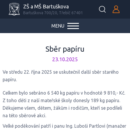
ZŠ a MŠ Bartuškova
Bartuškova 700/20, Třebíč 67401
MENU
Sběr papíru
23.10.2025
Ve středu 22. října 2025 se uskutečnil další sběr starého
papíru.
Celkem bylo sebráno 6 540 kg papíru v hodnotě 9 810,- Kč.
Z toho děti z naší mateřské školy donesly 189 kg papíru.
Děkujeme všem, dětem, žákům i rodičům, kteří se podíleli
na této sběrové akci.
Velké poděkování patří i panu Ing. Luboši Partlovi (manažer