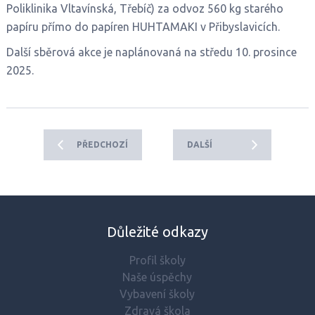
Poliklinika Vltavínská, Třebíč) za odvoz 560 kg starého
papíru přímo do papíren HUHTAMAKI v Přibyslavicích.
Další sběrová akce je naplánovaná na středu 10. prosince
2025.
PŘEDCHOZÍ
DALŠÍ
Důležité odkazy
Profil školy
Naše úspěchy
Vybavení školy
Zdravá škola