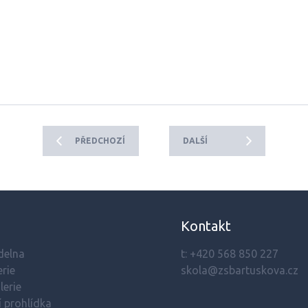
PŘEDCHOZÍ
DALŠÍ
Kontakt
ídelna
t:
+420 568 850 227
rie
skola@zsbartuskova.cz
lerie
í prohlídka