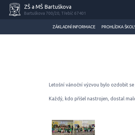
ZŠ a MŠ Bartuškova
Bartuškova 700/20, Třebíč 67401
ZÁKLADNÍ INFORMACE
PROHLÍDKA ŠKOL
Letošní vánoční výzvou bylo ozdobit se
Každý, kdo přišel nastrojen, dostal ma