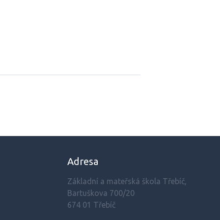
Adresa
Základní a mateřská škola Třebíč,
Bartuškova 700/20
674 01 Třebíč