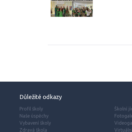
Důležité odkazy
Profil školy
Školní j
Naše úspěchy
Fotogale
Vybavení školy
Videoga
Zdravá škola
Virtuáln