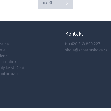
DALŠÍ
Kontakt
ídelna
t:
+420 568 850 227
rie
skola@zsbartuskova.cz
lerie
í prohlídka
oly ke stažení
í informace