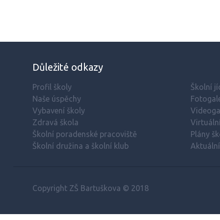
Důležité odkazy
Profil školy
Školní j
Naše úspěchy
Fotogale
Vybavení školy
Videoga
Zdravá škola
Virtuáln
Školní poradenské pracoviště
Plány šk
Školní družina a školní klub
Aktuáln
Copyright ZŠ Bartuškova © 2018