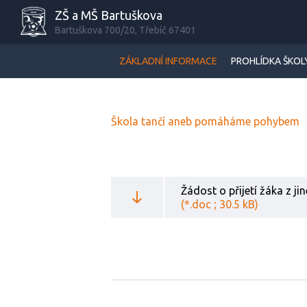
ZŠ a MŠ Bartuškova
Bartuškova 700/20, Třebíč 67401
ZÁKLADNÍ INFORMACE
PROHLÍDKA ŠKOL
Škola tančí aneb pomáháme pohybem
Žádost o přijetí žáka z ji
(*.doc ; 30.5 kB)