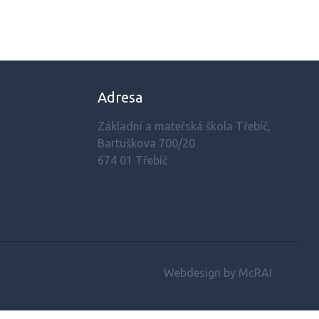
Adresa
Základní a mateřská škola Třebíč,
Bartuškova 700/20
674 01 Třebíč
Webdesign by McRAI