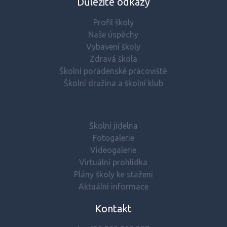
Důležité odkazy
Profil školy
Naše úspěchy
Vybavení školy
Zdravá škola
Školní poradenské pracoviště
Školní družina a školní klub
Školní jídelna
Fotogalerie
Videogalerie
Virtuální prohlídka
Plány školy ke stažení
Aktuální informace
Kontakt