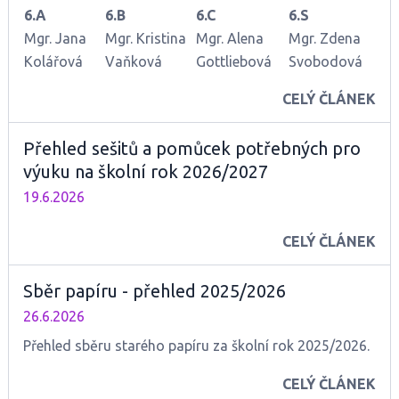
6.A
6.B
6.C
6.S
Mgr. Jana
Mgr. Kristina
Mgr. Alena
Mgr. Zdena
Kolářová
Vaňková
Gottliebová
Svobodová
B 18
B 21
B 38
B 08
CELÝ ČLÁNEK
B 14
B 22
B 39
B 56
B 71
B 23
B 40
B 57
Přehled sešitů a pomůcek potřebných pro
B 72
B 24
B 41
B 04
výuku na školní rok 2026/2027
B 15
B 02
B 42
B 58
19.6.2026
B 25
B 43
B 59
B 20
B 44
B 60
CELÝ ČLÁNEK
B 26
B 45
B 06
B 27
B 46
B 61
Sběr papíru - přehled 2025/2026
B 28
B 47
B 62
26.6.2026
B 29
B 17
B 63
B 30
B 48
B 64
Přehled sběru starého papíru za školní rok 2025/2026.
B 31
B 49
B 65
CELÝ ČLÁNEK
B 05
B 50
B 66