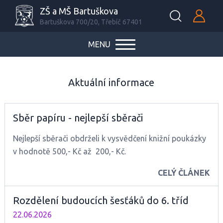
ZŠ a MŠ Bartuškova
Bartuškova 700/20, Třebíč 67401
MENU
Aktuální informace
Sběr papíru - nejlepší sběrači
Nejlepší sběrači obdrželi k vysvědčení knižní poukázky
v hodnotě 500,- Kč až 200,- Kč.
CELÝ ČLÁNEK
Rozdělení budoucích šesťáků do 6. tříd
22.06.2026