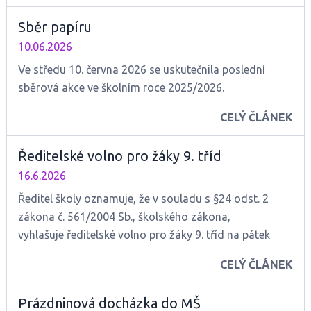
B 32
B 19
B 12
Sběr papíru
B 33
B 51
B 67
B 34
B 52
B 11
10.06.2026
B 35
B 13
B 68
Ve středu 10. června 2026 se uskutečnila poslední
B 36
B 53
B 07
sběrová akce ve školním roce 2025/2026.
B 37
B 54
B 69
B 55
CELÝ ČLÁNEK
B 01
B 09
B 10
Ředitelské volno pro žáky 9. tříd
B 70
16.6.2026
B 16
Ředitel školy oznamuje, že v souladu s §24 odst. 2
B 03
zákona č. 561/2004 Sb., školského zákona,
vyhlašuje ředitelské volno pro žáky 9. tříd na pátek
26.6.2026.
CELÝ ČLÁNEK
Prázdninová docházka do MŠ